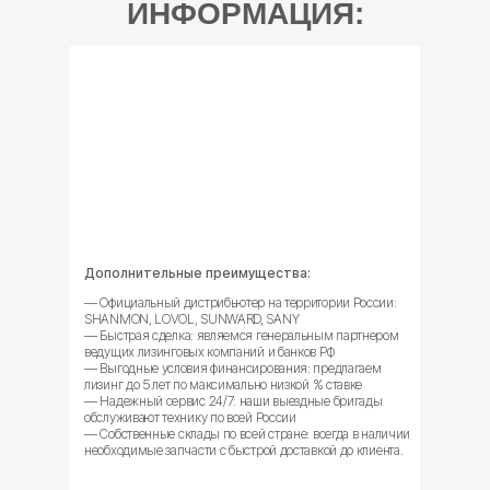
ИНФОРМАЦИЯ:
Дополнительные преимущества:
— Официальный дистрибьютер на территории России:
SHANMON, LOVOL, SUNWARD, SANY
— Быстрая сделка: являемся генеральным партнером
ведущих лизинговых компаний и банков РФ
— Выгодные условия финансирования: предлагаем
лизинг до 5 лет по максимально низкой % ставке
— Надежный сервис 24/7: наши выездные бригады
обслуживают технику по всей России
— Собственные склады по всей стране: всегда в наличии
необходимые запчасти с быстрой доставкой до клиента.