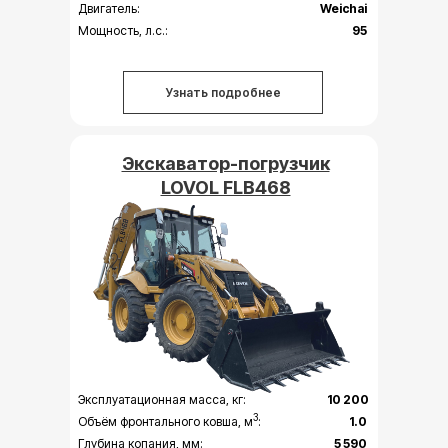
Двигатель:
Weichai
Мощность, л.с.:
95
Узнать подробнее
Экскаватор-погрузчик
LOVOL FLB468
Эксплуатационная масса, кг:
10 200
3
Объём фронтального ковша, м
:
1.0
Глубина копания, мм:
5 590