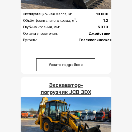
Эксплуатационная масса, кг:
10 600
3
Объём фронтального ковша, м
:
1.2
Глубина копания, мм:
5 070
Органы управления:
Джойстики
Рукоять:
Телескопическая
Узнать подробнее
Экскаватор-
погрузчик JCB 3DX
Super