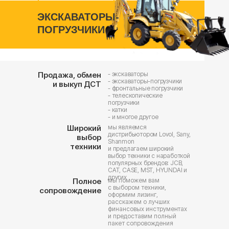
ЭКСКАВАТОРЫ-
LOVOL
SHANMON
CASE
JCB
ПОГРУЗЧИКИ
Экскаваторы-погруз
наработкой
Продажа, обмен
- экскаваторы
- экскаваторы-погрузчики
и выкуп ДСТ
- фронтальные погрузчики
- телескопические
погрузчики
- катки
- и многое другое
Широкий
мы являемся
дистрибьютором Lovol, Sany,
выбор
Shanmon
техники
и предлагаем широкий
выбор техники с наработкой
популярных брендов: JCB,
CAT, CASE, MST, HYUNDAI и
других
Полное
мы поможем вам
с выбором техники,
сопровождение
оформим лизинг,
расскажем о лучших
финансовых инструментах
и предоставим полный
пакет сопровождения