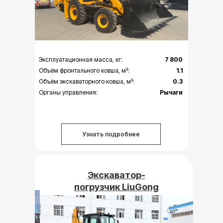
Эксплуатационная масса, кг:
7 800
Объём фронтального ковша, м³:
1.1
Объём экскаваторного ковша, м³:
0.3
Органы управления:
Рычаги
Узнать подробнее
Экскаватор-
Экскаватор-
погрузчик Case 570
погрузчик LiuGong
SV
CLG 777A