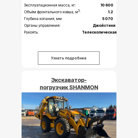
Эксплуатационная масса, кг:
10 600
3
Объём фронтального ковша, м
:
1.2
Глубина копания, мм:
5 070
Органы управления:
Джойстики
Рукоять:
Телескопическая
Узнать подробнее
Экскаватор-
погрузчик SHANMON
388H