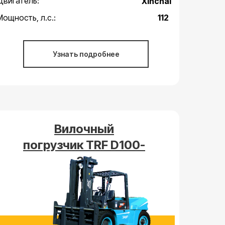
Двигатель:
Xinchai
Мощность, л.с.:
112
Узнать подробнее
Вилочный
погрузчик TRF D100-
3Х