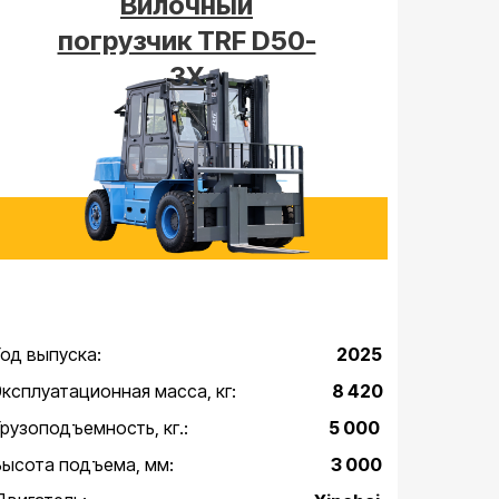
Вилочный
погрузчик TRF D50-
3X
Год выпуска:
2025
Эксплуатационная масса, кг:
8 420
Грузоподъемность, кг.:
5 000
Высота подъема, мм:
3 000