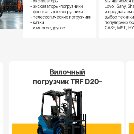
- экскаваторы
мы являемся 
- экскаваторы-погрузчики
Lovol, Sany, S
- фронтальные погрузчики
и предлагаем
- телескопические погрузчики
выбор техники
- катки
популярных бр
- и многое другое
CASE, MST, HY
Вилочный
погрузчик TRF D20-
3X