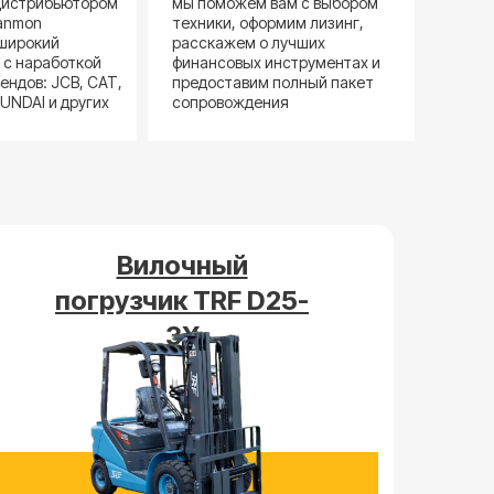
дистрибьютором
мы поможем вам с выбором
hanmon
техники, оформим лизинг,
 широкий
расскажем о лучших
 с наработкой
финансовых инструментах и
ендов: JCB, CAT,
предоставим полный пакет
UNDAI и других
сопровождения
Вилочный
погрузчик TRF D25-
3X