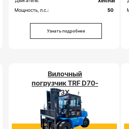
Двигатель:
Xinchai
Мощность, л.с.:
50
Узнать подробнее
Вилочный
погрузчик TRF D70-
3X