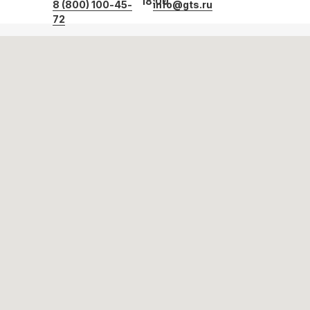
18:00
8 (800) 100-45-
info@gts.ru
72