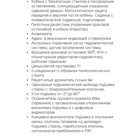
Кабина с безопасным стеклом и панорамным
остеклением, солнцезащитным козырьком,
сдвижной дверью. Металлическая защита
передней и верхней части кабины. Сиденье с
пневматической подвеской, подголовник
Пилотные джойстики управления крановой
установкой в кабине оператора
Анемометр
Аудио- и визуальная индикация о перегрузке
Аксиально-поршневой насос гидравлической
системы, датчик загрязнения системы
о
Вращение крановой установки 360
, АПН с
планетарным редуктором гидромотора,
рабочим тормозом
Цельнолитой противовес 7т
5 секционная U-образная телескопическая
стрела
Решетчатый удлинитель гуська 9м
Одинарный гидравлический цилиндр подъема
стрелы с предохранительным клапаном,
о
о
Угол подъема от -2
до 80
Ограничитель грузового момента Wika
(Германия) с автоматическим отключением
механизма подъема и с цифровым
индикатором
Концевые выключатели подъема и опускания
крюка, клапаны проверки на цилиндре
подъема стрелы, перепускные клапаны,
сигнализатор приближения к ЛЭП