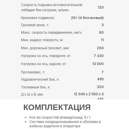
Скорость подъема вспомогательной
120
лебедки без нагрузки, м/мин:
Крюковая подвеска:
25т (4 блочковый)
Грузовой крюк, т:
3
Макс. скорость передвижения, км/ч:
80
Мин. радиус поворота, м:
11
Мин. дорожный просвет, мм:
260
Нагрузка на ось, передняя, кг:
7 430
Нагрузка на ось, задняя, кг:
13 000
Противовес, т:
7
495
Гидравлический бак, л:
320
Топливный бак, л:
12 945 х 2 550 х 3
Д х Ш х В, мм:
465
КОМПЛЕКТАЦИЯ
Кол-во скоростей вперед/назад: 9 / 1
Система кондиционирования и обогрева в
кабинах водителя и оператора