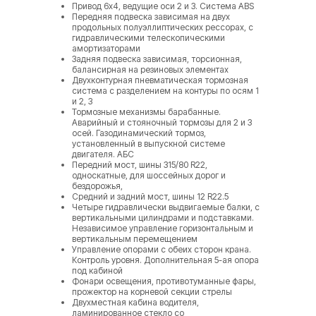
Привод 6х4, ведущие оси 2 и 3. Система ABS
Передняя подвеска зависимая на двух
продольных полуэллиптических рессорах, с
гидравлическими телескопическими
амортизаторами
Задняя подвеска зависимая, торсионная,
балансирная на резиновых элементах
Двухконтурная пневматическая тормозная
система с разделением на контуры по осям 1
и 2, 3
Тормозные механизмы барабанные.
Аварийный и стояночный тормозы для 2 и 3
осей. Газодинамический тормоз,
установленный в выпускной системе
двигателя. АБС
Передний мост, шины 315/80 R22,
односкатные, для шоссейных дорог и
бездорожья,
Средний и задний мост, шины 12 R22.5
Четыре гидравлически выдвигаемые балки, с
вертикальными цилиндрами и подставками.
Независимое управление горизонтальным и
вертикальным перемещением
Управление опорами с обеих сторон крана.
Контроль уровня. Дополнительная 5-ая опора
под кабиной
Фонари освещения, противотуманные фары,
прожектор на корневой секции стрелы
Двухместная кабина водителя,
ламинированное стекло со