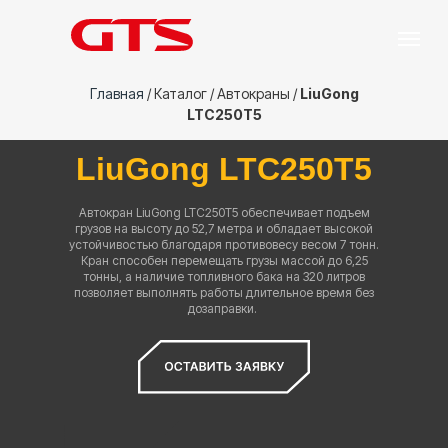
Главная
/
Каталог
/
А
втокраны /
LiuGong
LTC250T5
LiuGong LTC250T5
Автокран LiuGong LTC250T5 обеспечивает подъем
грузов на высоту до 52,7 метра и обладает высокой
устойчивостью благодаря противовесу весом 7 тонн.
Кран способен перемещать грузы массой до 6,25
тонны, а наличие топливного бака на 320 литров
позволяет выполнять работы длительное время без
дозаправки.