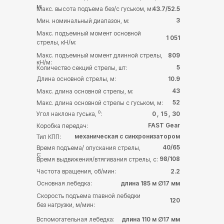
м:
Макс. высота подъема без/с гуськом, м:
43.7/52.5
3
Мин. номинальный диапазон, м:
Макс. подъемный момент основной
1 051
стрелы, кН/м:
Макс. подъемный момент длинной стрелы,
809
кН/м:
5
Количество секций стрелы, шт:
Длина основной стрелы, м:
10.9
43
Макс. длина основной стрелы, м:
52
Макс. длина основной стрелы с гуськом, м:
о
Угол наклона гуська,
:
0
, 1
5
, 30
FAST Gear
Коробка передач:
механическая с синхронизатором
Тип КПП:
40/65
Время подъема/ опускания стрелы,
с:
98/108
Время выдвижения/втягивания стрелы, с:
Частота вращения, об/мин:
2.2
Основная лебедка:
длина 185 м ∅17 мм
Скорость подъема главной лебедки
120
без нагрузки, м/мин:
Вспомогательная лебедка:
длина 110 м ∅17 мм