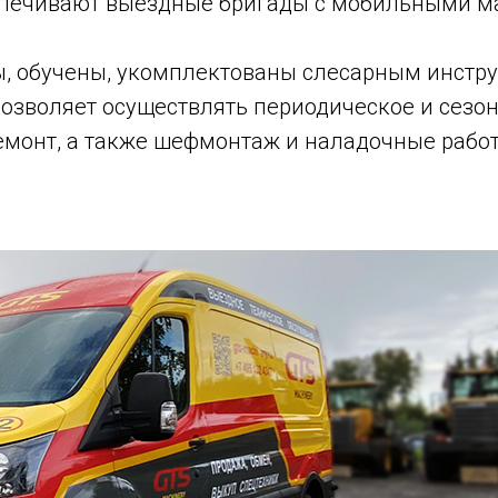
спечивают выездные бригады с мобильными м
, обучены, укомплектованы слесарным инстр
озволяет осуществлять периодическое и сезо
емонт, а также шефмонтаж и наладочные работ