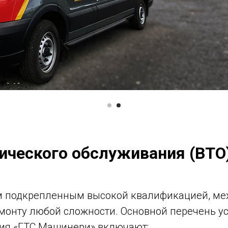
ического обслуживания (ВТО
м подкрепленным высокой квалификацией, ме
монту любой сложности. Основной перечень у
ния «ГТС Машинери» включают: